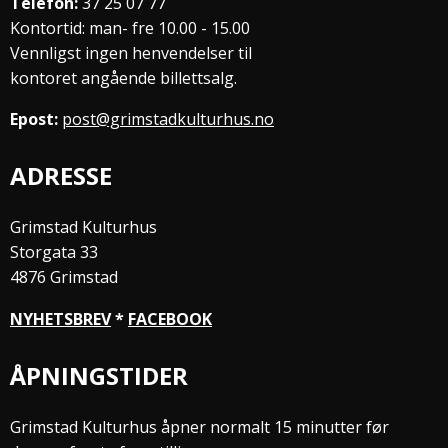
Telefon:
37 25 07 77
Kontortid: man- fre 10.00 - 15.00
Vennligst ingen henvendelser til
kontoret angående billettsalg.
Epost:
post@grimstadkulturhus.no
ADRESSE
Grimstad Kulturhus
Storgata 33
4876 Grimstad
NYHETSBREV
*
FACEBOOK
ÅPNINGSTIDER
Grimstad Kulturhus åpner normalt 15 minutter før