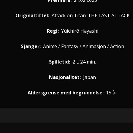
Premiere
:
21.02.2025
Originaltittel:
Attack on Titan: THE LAST ATTACK
Regi:
Yûichirô Hayashi
Sjanger:
Anime / Fantasy / Animasjon / Action
Spilletid:
2 t. 24 min.
Nasjonalitet:
Japan
Aldersgrense med begrunnelse:
15 år