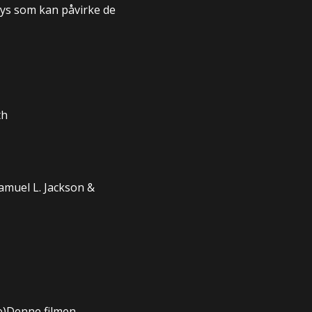
lys som kan påvirke de
th
muel L. Jackson &
e
)
Denne filmen