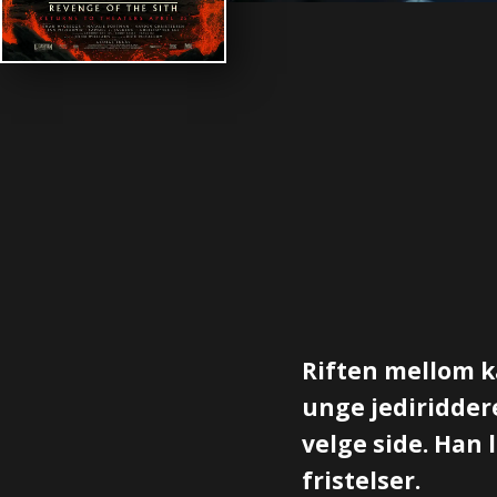
Riften mellom ka
unge jediridder
velge side. Han
fristelser.