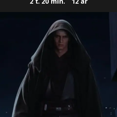
2 t. 20 min.
12 år