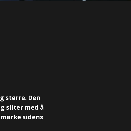
g større. Den
g sliter med å
n mørke sidens