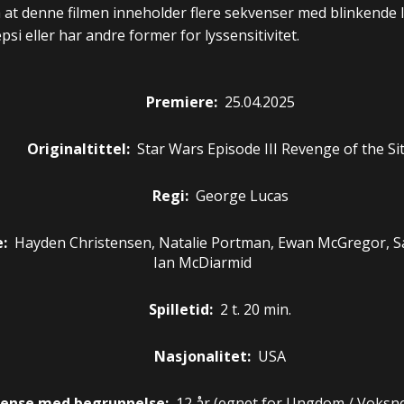
at denne filmen inneholder flere sekvenser med blinkende 
si eller har andre former for lyssensitivitet.
Premiere
:
25.04.2025
Originaltittel:
Star Wars Episode III Revenge of the Si
Regi:
George Lucas
e
:
Hayden Christensen, Natalie Portman, Ewan McGregor, Sa
Ian McDiarmid
Spilletid:
2 t. 20 min.
Nasjonalitet:
USA
rense med begrunnelse:
12 år
(egnet for
Ungdom / Voksn