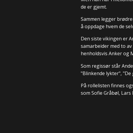
de er gjemt.
Sammen legger brødrene
å oppdage hvem de selv
Den siste vikingen er A
samarbeider med to av d
henholdsvis Anker og 
Som regissør står Ande
"Blinkende lykter", "De
På rollelisten finnes o
som Sofie Gråbøl, Lars