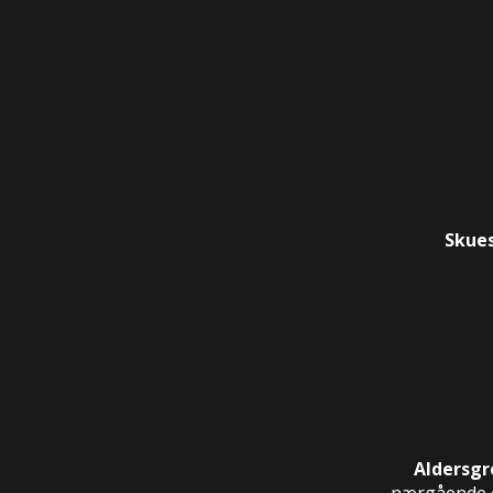
Skues
Aldersgr
nærgående og