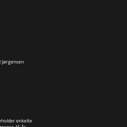
l Jørgensen
holder enkelte
grense 15 år.