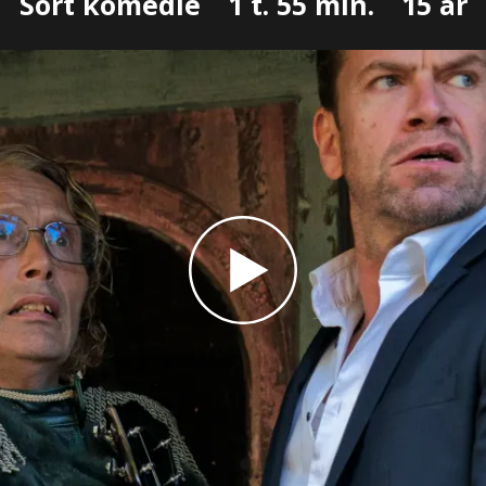
Sort komedie
1 t. 55 min.
15 år