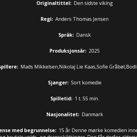
Originaltittel:
Den sidste viking
Regi:
Anders Thomas Jensen
Språk:
Dansk
Produksjonsår:
2025
pillere
:
Mads Mikkelsen,Nikolaj Lie Kaas,Sofie Gråbøl,Bodi
Sjanger:
Sort komedie
Spilletid:
1 t. 55 min.
Nasjonalitet:
Danmark
ense med begrunnelse:
15 år
Denne mørke komedien inne
 brutale volds- og drapsskildringer. Den får derfor alders