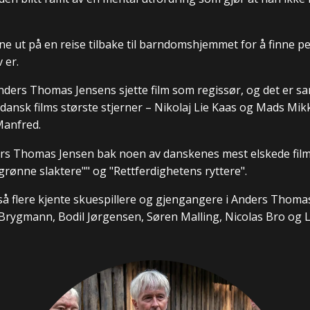
 ut på en reise tilbake til barndomshjemmet for å finne 
 er.
nders Thomas Jensens sjette film som regissør, og det er sa
ansk films største stjerner – Nikolaj Lie Kaas og Mads Mikk
Manfred.
rs Thomas Jensen bak noen av danskenes mest elskede filme
 grønne slaktere"" og "Rettferdighetens ryttere".
gså flere kjente skuespillere og gjengangere i Anders Thoma
 Brygmann, Bodil Jørgensen, Søren Malling, Nicolas Bro og 