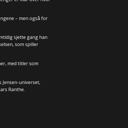
pengene – men også for
mtidig sjette gang han
elsen, som spiller
r, med titler som
s Jensen-universet,
Lars Ranthe.