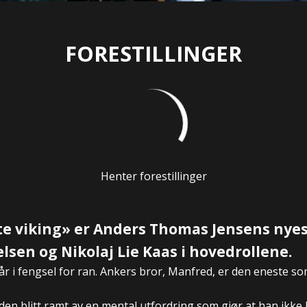
FORESTILLINGER
Henter forestillinger
te viking» er Anders Thomas Jensens nye
sen og Nikolaj Lie Kaas i hovedrollene.
 år i fengsel for ran. Ankers bror, Manfred, er den eneste s
en blitt ramt av en mental utfordring som gjør at han ikke 