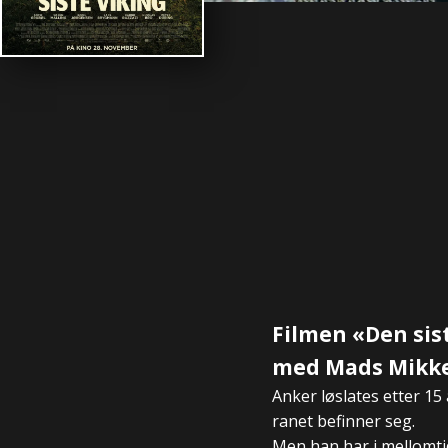
Filmen «Den sis
med Mads Mikkel
Anker løslates etter 15
ranet befinner seg.
Men han har i mellomtid