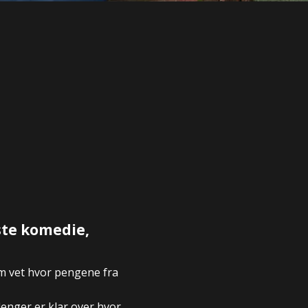
ste komedie,
om vet hvor pengene fra
lenger er klar over hvor