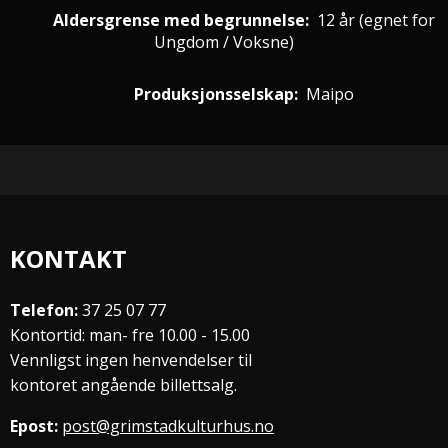
Aldersgrense med begrunnelse:
12 år
(egnet for
Ungdom / Voksne
)
Produksjonsselskap:
Maipo
KONTAKT
Telefon:
37 25 07 77
Kontortid: man- fre 10.00 - 15.00
Vennligst ingen henvendelser til
kontoret angående billettsalg.
Epost:
post@grimstadkulturhus.no