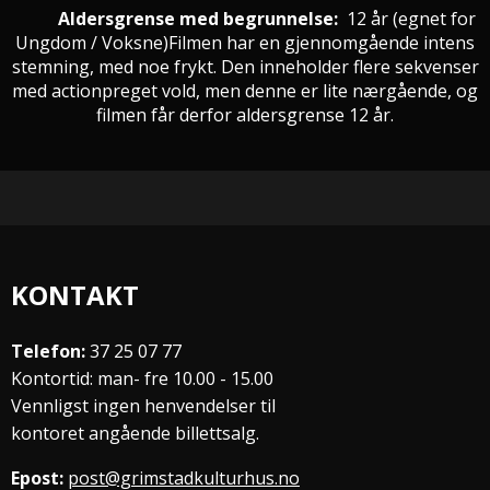
Aldersgrense med begrunnelse:
12 år
(egnet for
Ungdom / Voksne
)
Filmen har en gjennomgående intens
stemning, med noe frykt. Den inneholder flere sekvenser
med actionpreget vold, men denne er lite nærgående, og
filmen får derfor aldersgrense 12 år.
KONTAKT
Telefon:
37 25 07 77
Kontortid: man- fre 10.00 - 15.00
Vennligst ingen henvendelser til
kontoret angående billettsalg.
Epost:
post@grimstadkulturhus.no