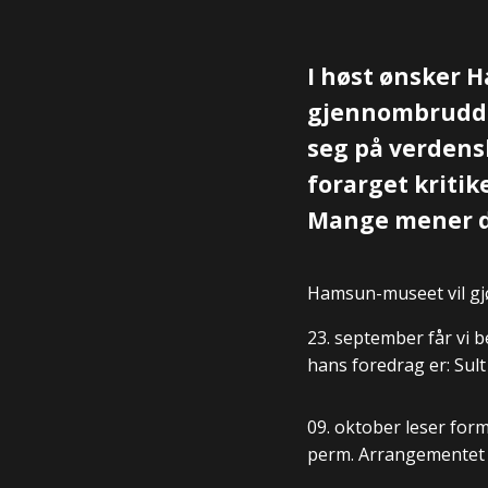
I høst ønsker 
gjennombrud
seg på verdensl
forarget kritik
Mange mener de
Hamsun-museet vil gj
23. september får vi b
hans foredrag er: Sul
09. oktober leser for
perm. Arrangementet 