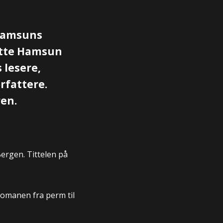
 Hamsuns
satte Hamsun
 lesere,
rfattere.
ren.
Bergen. Tittelen på
romanen fra perm til