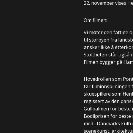
22. november vises He
Om filmen:
Vi møter den fattige o
til storbyen fra lands
ønsker ikke å etterko
Stoltheten står også i 
Filmen bygger på Ham
Hovedrollen som Pontu
før filminnspilningen
skuespillere som Henki
regissert av den dans
Gullpalmen for beste 
Bodilprisen for beste m
med i Danmarks kulturk
scenekunst, arkitektu