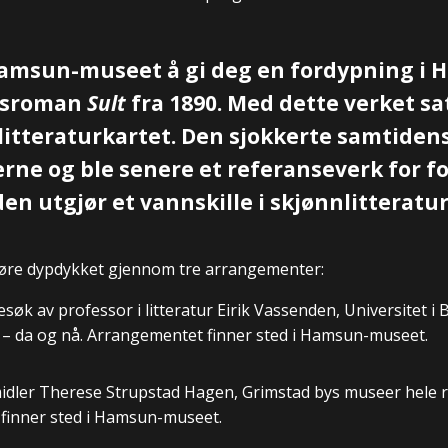
Hamsun-museet å gi deg en fordypning i
dsroman
Sult
fra 1890. Med dette verket 
itteraturkartet. Den sjokkerte samtidens
erne og ble senere et referanseverk for fo
n utgjør et vannskille i skjønnlitteratu
øre dypdykket gjennom tre arrangementer:
esøk av professor i litteratur Eirik Vassenden, Universitet i 
t – da og nå. Arrangementet finner sted i Hamsun-museet.
midler Therese Strupstad Hagen, Grimstad bys museer hele 
finner sted i Hamsun-museet.