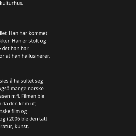
kulturhus.
allet. Han har kommet
kker. Han er stolt og
 det han har.
tor at han hallusinerer.
ies å ha sultet seg
r også mange norske
sen m.fl. Filmen ble
 da den kom ut;
nske film og
og i 2006 ble den tatt
ratur, kunst,