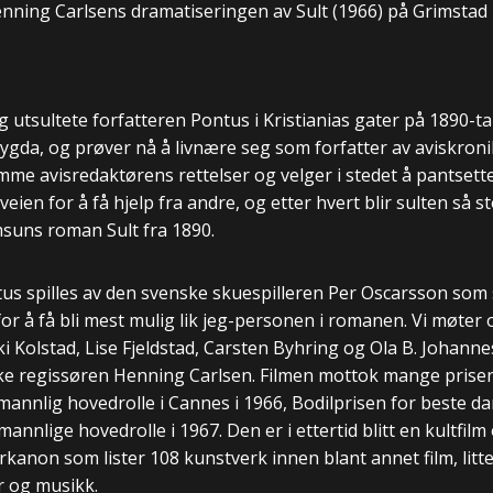
nning Carlsens dramatiseringen av Sult (1966) på Grimstad 
g utsultete forfatteren Pontus i Kristianias gater på 1890-t
bygda, og prøver nå å livnære seg som forfatter av aviskroni
mme avisredaktørens rettelser og velger i stedet å pantsette
veien for å få hjelp fra andre, og etter hvert blir sulten så s
suns roman Sult fra 1890.
s spilles av den svenske skuespilleren Per Oscarsson som s
 for å få bli mest mulig lik jeg-personen i romanen. Vi møte
 Kolstad, Lise Fjeldstad, Carsten Byhring og Ola B. Johannes
ke regissøren Henning Carlsen. Filmen mottok mange prisen
mannlig hovedrolle i Cannes i 1966, Bodilprisen for beste da
annlige hovedrolle i 1967. Den er i ettertid blitt en kultfilm 
anon som lister 108 kunstverk innen blant annet film, litte
r og musikk.